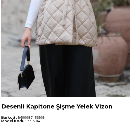
Desenli Kapitone Şişme Yelek Vizon
Barkod
:
8699987456598
Model Kodu:
133-5914