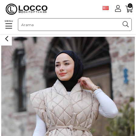
0
MENU
Anasayfa
DIŞ GİYİM
YELEK
Desenli Kapitone Şişme Yelek Vizon