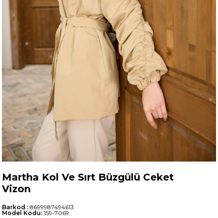
Martha Kol Ve Sırt Büzgülü Ceket
Vizon
Barkod
:
8699987494613
Model Kodu:
159-7069