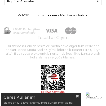
Popüler Aramalar
© 2020
Loccomoda.com
- Tüm Hakları Saklıdır.
Tesettür Giyim
Bu sitede kullanılan resimler, metinler ve diğer tüm çeriklerin
hakları Locco Moda Kadın Giyim Elektronik Ticaret LTD. ŞTİ. 'ye
aittir. Basılı veya elektronik bir ortamda kesinlikle izinsiz olarak
kullanılamaz ve çoğaltılamaz.
Çerez Kullanımı
Sizlere en iyi alışveriş deneyimini sunabilmek adına