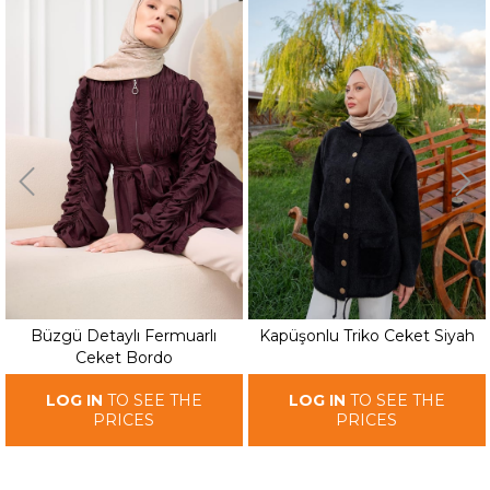
Büzgü Detaylı Fermuarlı
Kapüşonlu Triko Ceket Siyah
Ceket Bordo
LOG IN
TO SEE THE
LOG IN
TO SEE THE
PRICES
PRICES