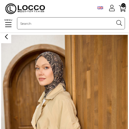
0
MENU
Homepage
OUTERWEAR
JACKET
Martha Kol Ve Sırt Büzgülü Ceket Vizon